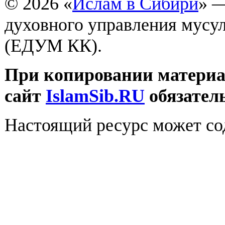
© 2026 «
Ислам в Сибири
» 
духовного управления мусу
(ЕДУМ КК).
При копировании материал
сайт
IslamSib.RU
обязател
Настоящий ресурс может со