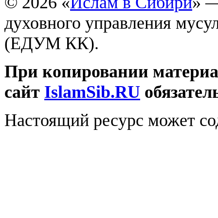
© 2026 «
Ислам в Сибири
» 
духовного управления мусу
(ЕДУМ КК).
При копировании материал
сайт
IslamSib.RU
обязател
Настоящий ресурс может со