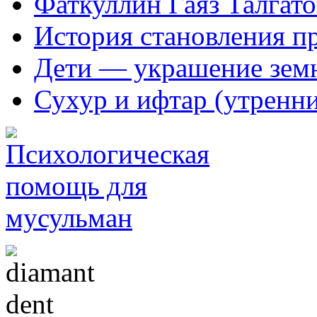
Фаткуллин Гаяз Талгат
История становления п
Дети — украшение зем
Сухур и ифтар (утренн