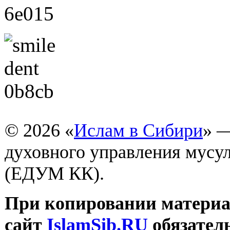
© 2026 «
Ислам в Сибири
» 
духовного управления мусу
(ЕДУМ КК).
При копировании материал
сайт
IslamSib.RU
обязател