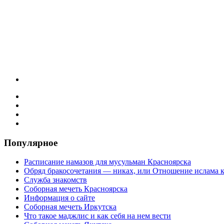
Популярное
Расписание намазов для мусульман Красноярска
Обряд бракосочетания — никах, или Отношение ислама к
Служба знакомств
Соборная мечеть Красноярска
Информация о сайте
Соборная мечеть Иркутска
Что такое маджлис и как себя на нем вести