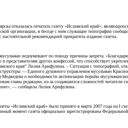
ска отказалась печатать газету «Исламский край», являющуюся
ской организации, в беседе с ним служащие типографии сообщил
с настоятельной рекомендацией прекратить издание газеты.
усульман недоумевают по поводу причины запрета. «Благодаря 
о и представителям других конфессий, что способствует укрепл
амского края” Лилия Арифулина. – Ситуация с типографией, отк
 структуры — Единого духовного управления мусульман Красноя
я Медведева о необходимости активизации борьбы мусульманског
словам главы редакции, из-за создавшихся сложностей читатели 
здание», — сообщила Лилия Арифулина.
зеты «Исламский край» было принято в марте 2007 года на I съ
 данный момент газета официально зарегистрирована Федерально