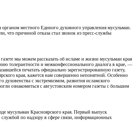
 органом местного Единого духовного управления мусульман.
и, что причиной отказа стал звонок из пресс-службы
газете мы можем рассказать об исламе и жизни мусульман края
ению толерантности и межконфессионального диалога в крае, —
азавшейся печатать официально зарегистрированную газету,
рского края, кажется нам совершенно непонятной. Особенно
о духовенства с экстремизмом, развития исламского
смогли ознакомиться с августовским номером газеты с большим
езде мусульман Красноярского края. Первый выпуск
й службой по надзору в сфере связи, информационных