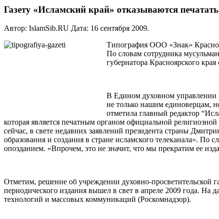
Газету «Исламский край» отказываются печатать
Автор: IslamSib.RU Дата:
16 сентября 2009
.
Типография ООО «Знак» Краснояр
По словам сотрудника мусульман
губернатора Красноярского края 
В Едином духовном управлении м
не только нашим единоверцам, н
отметила главный редактор “Исл
которая является печатным органом официальной религиозной
сейчас, в свете недавних заявлений президента страны Дмитри
образования и создания в стране исламского телеканала». По 
опозданием. «Впрочем, это не значит, что мы прекратим ее и
Отметим, решение об учреждении духовно-просветительской га
периодического издания вышел в свет в апреле 2009 года. На
технологий и массовых коммуникаций (Роскомнадзор).