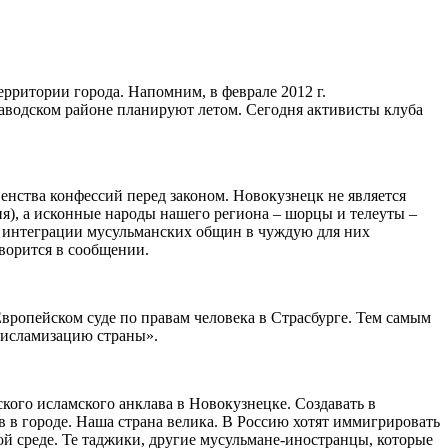
рритории города. Напомним, в феврале 2012 г.
Заводском районе планируют летом. Сегодня активисты клуба
енства конфессий перед законом. Новокузнецк не является
я), а исконные народы нашего региона – шорцы и телеуты –
х интеграции мусульманских общин в чуждую для них
оворится в сообщении.
Европейском суде по правам человека в Страсбурге. Тем самым
 исламизацию страны».
кого исламского анклава в Новокузнецке. Создавать в
 в городе. Наша страна велика. В Россию хотят иммигрировать
ой среде. Те таджики, другие мусульмане-иностранцы, которые