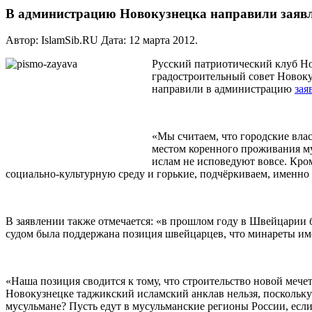
В администрацию Новокузнецка направили заявле
Автор: IslamSib.RU Дата:
12 марта 2012
.
Русский патриотический клуб Но
градостроительный совет Новоку
направили в администрацию
зая
«Мы считаем, что городские вла
местом коренного проживания му
ислам не исповедуют вовсе. Кро
социально-культурную среду и горькие, подчёркиваем, именно 
В заявлении также отмечается: «в прошлом году в Швейцарии б
судом была поддержана позиция швейцарцев, что минареты и
«Наша позиция сводится к тому, что строительство новой мече
Новокузнецке таджикский исламский анклав нельзя, поскольку
мусульмане? Пусть едут в мусульманские регионы России, если