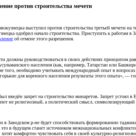
ние против строительства мечети
вокузнецка выступил против строительства третьей мечети на те
знецка одобрил начало строительства. Приступить к работам в 
вление
об отмене этого разрешения.
сти должны руководствоваться в своих действиях принципом рав
сульманского населения (как, например, Татарстан или Башкири
ме того, необходимо учитывать международный опыт в вопроса
горькие для коренного населения результаты этого опыта», — г
ыл введён запрет на строительство минаретов. Запрет устоял в 
меют не религиозный, а политический смысл, символизирующий
ти в Заводском р-не будет способствовать формированию таджикс
 это в будущем станет источником межнациональных конфликтов
 хотят комфортно чувствовать себя в своей культурно-религиозн