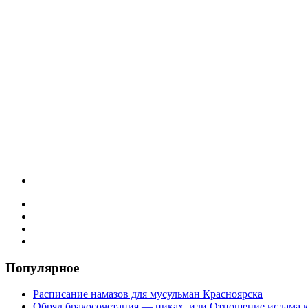
Популярное
Расписание намазов для мусульман Красноярска
Обряд бракосочетания — никах, или Отношение ислама к