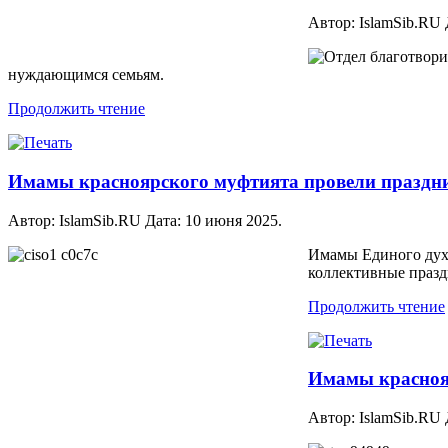
Автор: IslamSib.RU
Отдел благотвори
нуждающимся семьям.
Продолжить чтение
Имамы красноярского муфтията провели праздни
Автор: IslamSib.RU Дата:
10 июня 2025
.
Имамы Единого духо
коллективные праз
Продолжить чтение
Имамы краснояр
Автор: IslamSib.RU