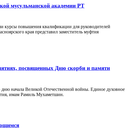
кой мусульманской академии РТ
шли курсы повышения квалификации для руководителей
асноярского края представил заместитель муфтия
иятиях, посвященных Дню скорби и памяти
— дню начала Великой Отечественной войны. Единое духовное
фтия, имам Рамиль Мухаметшин.
ающимся