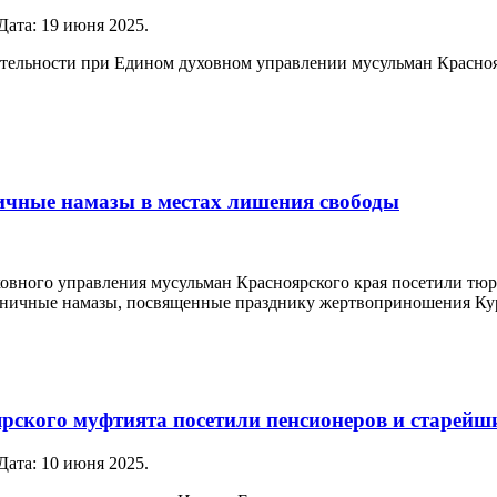
 Дата:
19 июня 2025
.
тельности при Едином духовном управлении мусульман Красноярс
чные намазы в местах лишения свободы
вного управления мусульман Красноярского края посетили тюрь
дничные намазы, посвященные празднику жертвоприношения Кур
ского муфтията посетили пенсионеров и старейш
 Дата:
10 июня 2025
.