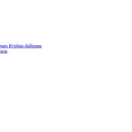
учаю Курбан-байрама
иков