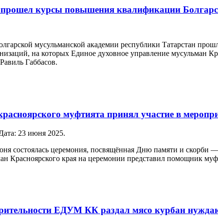
в прошел курсы повышения квалификации Болгарс
Болгарской мусульманской академии республики Татарстан про
низаций, на которых Единое духовное управление мусульман Кр
 Равиль Габбасов.
красноярского муфтията принял участие в меропр
 Дата:
23 июня 2025
.
юня состоялась церемония, посвящённая Дню памяти и скорби 
ан Красноярского края на церемонии представил помощник му
орительности ЕДУМ КК раздал мясо курбан нужд