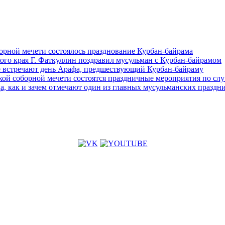
орной мечети состоялось празднование Курбан-байрама
го края Г. Фаткуллин поздравил мусульман с Курбан-байрамом
е встречают день Арафа, предшествующий Курбан-байраму
кой соборной мечети состоятся праздничные мероприятия по сл
да, как и зачем отмечают один из главных мусульманских праздн