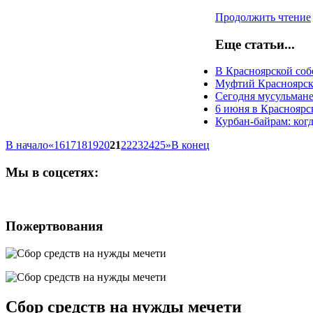
Продолжить чтение
Еще статьи...
В Красноярской соб
Муфтий Красноярско
Сегодня мусульман
6 июня в Красноярс
Курбан-байрам: ког
В начало
«
16
17
18
19
20
21
22
23
24
25
»
В конец
Мы
в соцсетях:
Пожертвования
Сбор средств на нужды мечети